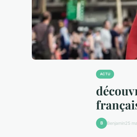
ACTU
découvr
françai
B
Benjamin
25 ma