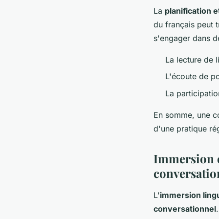
La
planification e
du français peut 
s'engager dans des
La lecture de l
L'écoute de p
La participati
En somme, une co
d'une pratique ré
Immersion et
conversatio
L'
immersion ling
conversationnel