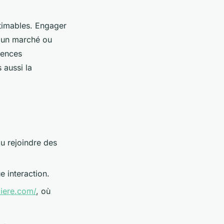
stimables. Engager
d'un marché ou
tences
 aussi la
u rejoindre des
 interaction.
liere.com/
, où