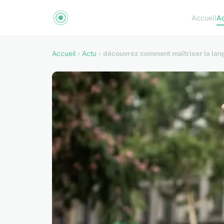
Accueil
A
Accueil
›
Actu
›
découvrez comment maîtriser la lang