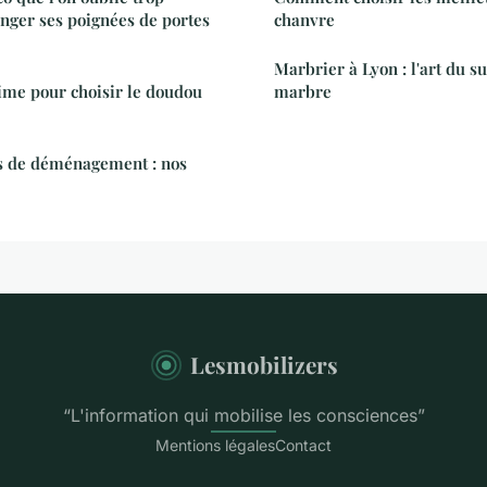
nger ses poignées de portes
chanvre
Marbrier à Lyon : l'art du 
time pour choisir le doudou
marbre
ns de déménagement : nos
Lesmobilizers
“L'information qui mobilise les consciences”
Mentions légales
Contact