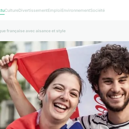
ctu
Culture
Divertissement
Emploi
Environnement
Société
ue française avec aisance et style