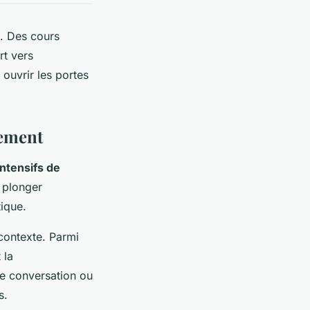
e. Des cours
rt vers
 ouvrir les portes
dement
intensifs de
 plonger
tique.
contexte. Parmi
 la
ne conversation ou
s.