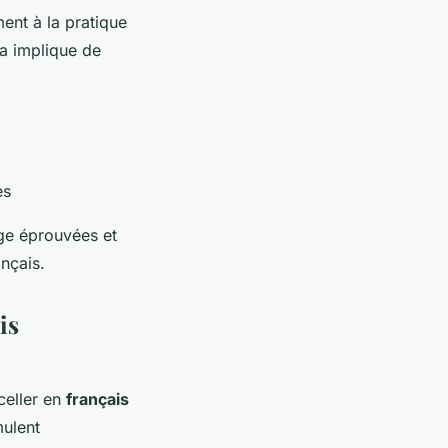
ent à la pratique
la implique de
es
ge éprouvées et
ançais.
is
celler en
français
mulent