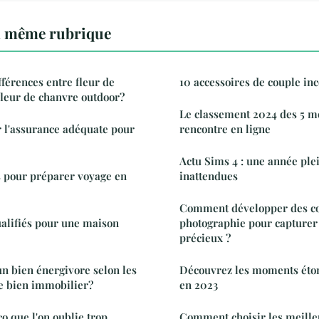
a même rubrique
fférences entre fleur de
10 accessoires de couple in
fleur de chanvre outdoor?
Le classement 2024 des 5 me
r l'assurance adéquate pour
rencontre en ligne
Actu Sims 4 : une année ple
s pour préparer voyage en
inattendues
Comment développer des c
ualifiés pour une maison
photographie pour capture
précieux ?
 bien énergivore selon les
Découvrez les moments éto
e bien immobilier?
en 2023
o que l'on oublie trop
Comment choisir les meille