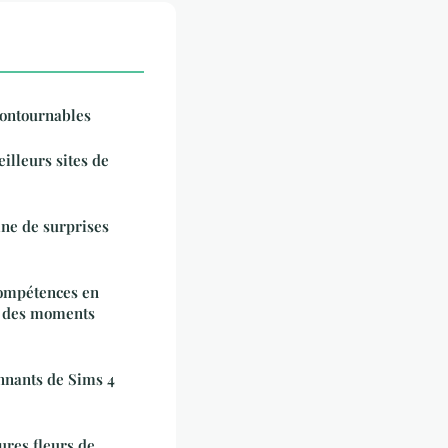
contournables
illeurs sites de
ine de surprises
ompétences en
r des moments
nnants de Sims 4
ures fleurs de