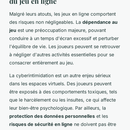
du jeu en ligne
Malgré leurs atouts, les jeux en ligne comportent
des risques non négligeables. La
dépendance au
jeu
est une préoccupation majeure, pouvant
conduire à un temps d'écran excessif et perturber
l'équilibre de vie. Les joueurs peuvent se retrouver
à négliger d'autres activités essentielles pour se
consacrer entièrement au jeu.
La cyberintimidation est un autre enjeu sérieux
dans les espaces virtuels. Des joueurs peuvent
être exposés à des comportements toxiques, tels
que le harcèlement ou les insultes, ce qui affecte
leur bien-être psychologique. Par ailleurs, la
protection des données personnelles
et les
risques de sécurité en ligne
ne doivent pas être