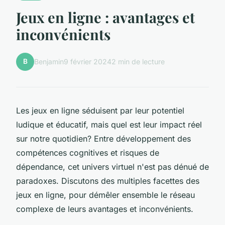
Jeux en ligne : avantages et
inconvénients
B
Benjamin
9 février 2024
2 min de lecture
Les jeux en ligne séduisent par leur potentiel
ludique et éducatif, mais quel est leur impact réel
sur notre quotidien? Entre développement des
compétences cognitives et risques de
dépendance, cet univers virtuel n'est pas dénué de
paradoxes. Discutons des multiples facettes des
jeux en ligne, pour démêler ensemble le réseau
complexe de leurs avantages et inconvénients.