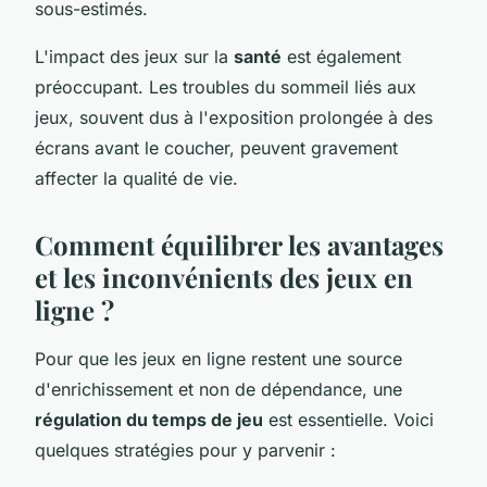
sous-estimés.
L'impact des jeux sur la
santé
est également
préoccupant. Les troubles du sommeil liés aux
jeux, souvent dus à l'exposition prolongée à des
écrans avant le coucher, peuvent gravement
affecter la qualité de vie.
Comment équilibrer les avantages
et les inconvénients des jeux en
ligne ?
Pour que les jeux en ligne restent une source
d'enrichissement et non de dépendance, une
régulation du temps de jeu
est essentielle. Voici
quelques stratégies pour y parvenir :