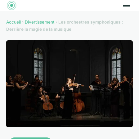
Accueil
›
Divertissement
›
Les orchestres symphoniques :
Derrière la magie de la musique