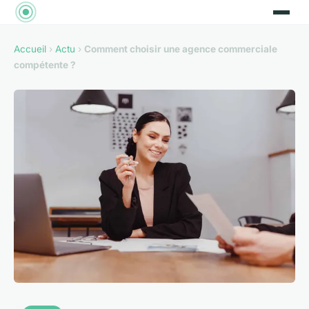
Accueil
›
Actu
›
Comment choisir une agence commerciale
compétente ?