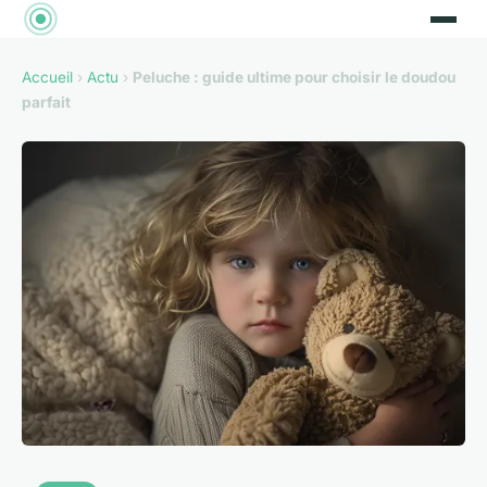
Accueil
›
Actu
›
Peluche : guide ultime pour choisir le doudou
parfait